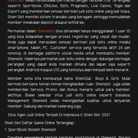
Shien Slot
selalu menyediakan permainan dengan tampilan fitur terlengkap
seperti Sportbook, IDNLlive, Slots, Pragmatic, Live Casino, Togel dan
Esport yang memberikan sensasi bermain judi slots online yang luar biasa.
Shien Slot memiliki sistem transaksi yang beragam sehingga memudahkan
member melakukan deposit ataupun withdraw.
Permainan dalam
Shienslots
bisa dimainkan hanya menggunakan 1 user ID
yang bisa didapatkan dengan proses registrasi yang cepat dan mudah.
Anda juga dapat merasakan sensasi bermain judi slots online melalui
smartphone, tablet, PC. Customer service yang tersedia aktif 24 jam
nonstop di berbagai platform sosial media untuk membantu member
Shienslot. Hadirnya permainan judi slots online dengan dukungan berbagai
perangkat yang dapat anda mainkan dimana dan kapan saja seperti
perangkat Android maupun iOS yang tentunya akan menjadi lebih menarik.
Member setia kita mempunyai nama ShienClub Boys & Girls. Mulai
bermain bersama teman-teman menghasilkan cuan.
Shienslot juga selalu
memberikan Service, Promo dan Bonus menarik
untuk para member
aktifnya. Bukan sekedar situs judi slots online seperti biasanya,
Management Shienslot selalu meningkatkan kualitas untuk kenyaman
member. Gabung dan mainkan sekarang juga.
Situs Agen Judi Online Terbaik Di Indonesia © Shien Slot 2021
Shien Slot Daftar Game Online Terlengkap :
1. SportBook Sbobet Shienslot
Dapatkan pengalaman terbaik bermain sportsbook di Shienslot. Pasang