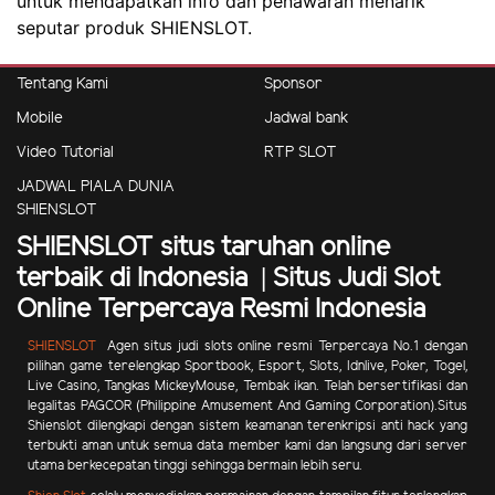
untuk mendapatkan info dan penawaran menarik
seputar produk SHIENSLOT.
Tentang Kami
Sponsor
Mobile
Jadwal bank
Video Tutorial
RTP SLOT
JADWAL PIALA DUNIA
SHIENSLOT
SHIENSLOT situs taruhan online
terbaik di Indonesia | Situs Judi Slot
Online Terpercaya Resmi Indonesia
SHIENSLOT
Agen situs judi slots online resmi Terpercaya No.1 dengan
pilihan game terelengkap Sportbook, Esport, Slots, Idnlive, Poker, Togel,
Live Casino, Tangkas MickeyMouse, Tembak ikan.
Telah bersertifikasi dan
legalitas PAGCOR (Philippine Amusement And Gaming Corporation).Situs
Shienslot dilengkapi dengan sistem keamanan terenkripsi anti hack yang
terbukti aman untuk semua data member kami dan langsung dari server
utama berkecepatan tinggi sehingga bermain lebih seru.