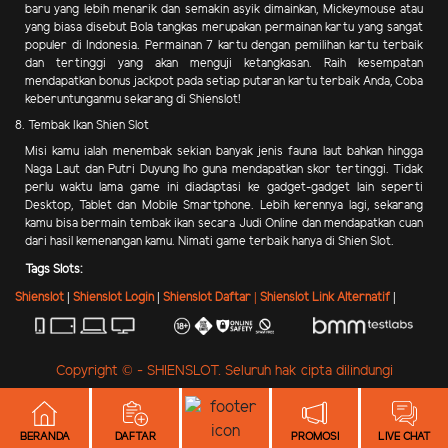
baru yang lebih menarik dan semakin asyik dimainkan, Mickeymouse atau
yang biasa disebut Bola tangkas merupakan permainan kartu yang sangat
populer di Indonesia. Permainan 7 kartu dengan pemilihan kartu terbaik
dan tertinggi yang akan menguji ketangkasan. Raih kesempatan
mendapatkan bonus jackpot pada setiap putaran kartu terbaik Anda, Coba
keberuntunganmu sekarang di Shienslot!
8. Tembak Ikan Shien Slot
Misi kamu ialah menembak sekian banyak jenis fauna laut bahkan hingga
Naga Laut dan Putri Duyung lho guna mendapatkan skor tertinggi. Tidak
perlu waktu lama game ini diadaptasi ke gadget-gadget lain seperti
Desktop, Tablet dan Mobile Smartphone. Lebih kerennya lagi, sekarang
kamu bisa bermain tembak ikan secara Judi Online dan mendapatkan cuan
dari hasil kemenangan kamu. Nimati game terbaik hanya di Shien Slot.
Tags Slots:
Shienslot
|
Shienslot Login
|
Shienslot Daftar |
Shienslot Link Alternatif
|
Copyright © - SHIENSLOT. Seluruh hak cipta dilindungi
BERANDA
DAFTAR
PROMOSI
LIVE CHAT