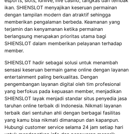
esports, slots, idnlive, live casino, tangkas dan tembak
ikan. SHIENSLOT menyajikan keseruan permainan
dengan tampilan modern dan atraktif sehingga
memberikan pengalaman berbeda. Keamanan yang
terjamin dan kenyamanan ketika permainan
berlangsung merupakan prioritas utama bagi
SHIENSLOT dalam memberikan pelayanan terhadap
member.
SHIENSLOT hadir sebagai solusi untuk menambah
sensasi keseruan bermain game online dengan layanan
entertainment paling berkualitas. Dengan
pengembangan layanan digital oleh tim profesional
yang berfokus pada kepuasan member, menjadikan
SHIENSLOT layak menjadi standar situs penyedia jasa
taruhan online terbaik di Indonesia. Nikmati layanan
terbaik dari sentuhan ahli dengan berbagai fasilitas
yang kamu bisa nikmati dimanapun dan kapanpun.
Hubungi customer service selama 24 jam setiap hari