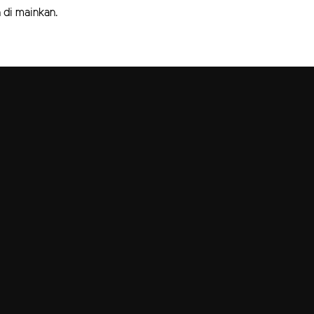
n di mainkan.