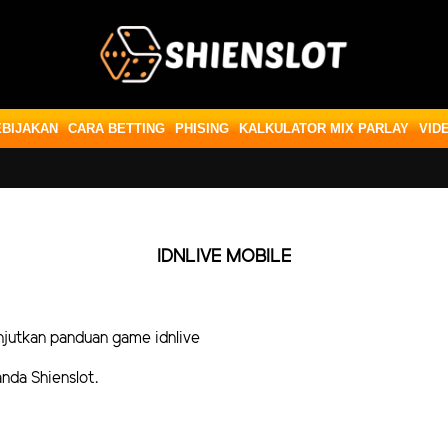
EBIJAKAN
CARA BETTING
PHISING
KALKULATOR MIX PARLAY
VID
IDNLIVE MOBILE
njutkan panduan game idnlive
nda Shienslot.