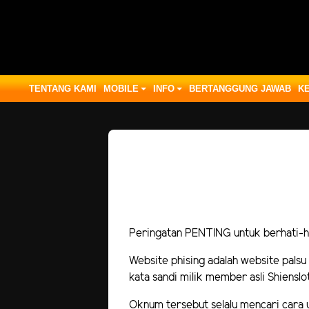
TENTANG KAMI
MOBILE
INFO
BERTANGGUNG JAWAB
K
Peringatan PENTING untuk berhati-ha
Website phising adalah website pals
kata sandi milik member asli Shienslo
Oknum tersebut selalu mencari cara