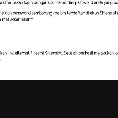
da diharuskan login dengan username dan password anda yang bena
me dan password sembarang (belum terdaftar di akun Shienslot
 masukkan salah"".
n link alternatif resmi Shienslot, Setelah berhasil melakukan log
.