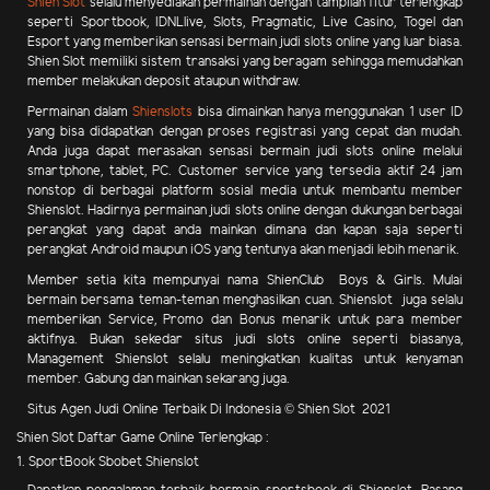
Shien Slot
selalu menyediakan permainan dengan tampilan fitur terlengkap
seperti Sportbook, IDNLlive, Slots, Pragmatic, Live Casino, Togel dan
Esport yang memberikan sensasi bermain judi slots online yang luar biasa.
Shien Slot memiliki sistem transaksi yang beragam sehingga memudahkan
member melakukan deposit ataupun withdraw.
Permainan dalam
Shienslots
bisa dimainkan hanya menggunakan 1 user ID
yang bisa didapatkan dengan proses registrasi yang cepat dan mudah.
Anda juga dapat merasakan sensasi bermain judi slots online melalui
smartphone, tablet, PC. Customer service yang tersedia aktif 24 jam
nonstop di berbagai platform sosial media untuk membantu member
Shienslot. Hadirnya permainan judi slots online dengan dukungan berbagai
perangkat yang dapat anda mainkan dimana dan kapan saja seperti
perangkat Android maupun iOS yang tentunya akan menjadi lebih menarik.
Member setia kita mempunyai nama ShienClub Boys & Girls. Mulai
bermain bersama teman-teman menghasilkan cuan.
Shienslot juga selalu
memberikan Service, Promo dan Bonus menarik
untuk para member
aktifnya. Bukan sekedar situs judi slots online seperti biasanya,
Management Shienslot selalu meningkatkan kualitas untuk kenyaman
member. Gabung dan mainkan sekarang juga.
Situs Agen Judi Online Terbaik Di Indonesia © Shien Slot 2021
Shien Slot Daftar Game Online Terlengkap :
1. SportBook Sbobet Shienslot