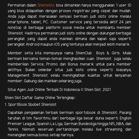
Permainan dalam
Shienslots
bisa dimainkan hanya menggunakan 1 user ID
yang bisa didapatkan dengan proses registrasi yang cepat dan mudah.
Anda juga dapat merasakan sensasi bermain judi slots online melalui
smartphone, tablet, PC. Customer service yang tersedia aktif 24 jam
nonstop di berbagai platform sosial media untuk membantu member
Shienslot. Hadirnya permainan judi slots online dengan dukungan berbagai
perangkat yang dapat anda mainkan dimana dan kapan saja seperti
perangkat Android maupun iOS yang tentunya akan menjadi lebih menarik.
Member setia kita mempunyai nama ShienClub Boys & Girls. Mulai
bermain bersama teman-teman menghasilkan cuan.
Shienslot juga selalu
memberikan Service, Promo dan Bonus menarik
untuk para member
aktifnya. Bukan sekedar situs judi slots online seperti biasanya,
Management Shienslot selalu meningkatkan kualitas untuk kenyaman
member. Gabung dan mainkan sekarang juga.
Situs Agen Judi Online Terbaik Di Indonesia © Shien Slot 2021
Shien Slot Daftar Game Online Terlengkap :
1. SportBook Sbobet Shienslot
Dapatkan pengalaman terbaik bermain sportsbook di Shienslot. Pasang
taruhan di tim favoritmu dari berbagai liga besar dunia seperti English
Premier League, Spanish La Liga, German Bundesliga hingga NFL,NBA, dan
Tennis. Nikmati keseruan pertandingan melalui live streaming dan
menangkan semua bonus setiap harinya.