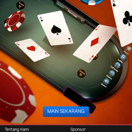
MAIN SEKARANG
Tentang Kami
Sponsor