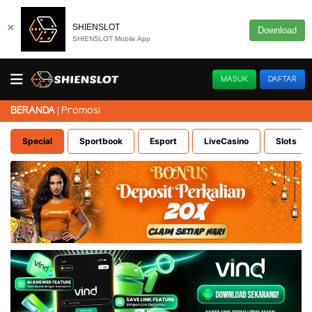
×
SHIENSLOT
Download
SHIENSLOT Mobile App
MASUK
DAFTAR
Promosi
BERANDA
Special
Sportbook
Esport
LiveCasino
Slots