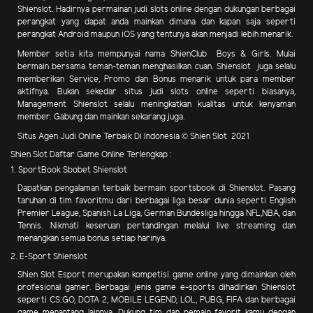
Shienslot. Hadirnya permainan judi slots online dengan dukungan berbagai
perangkat yang dapat anda mainkan dimana dan kapan saja seperti
perangkat Android maupun iOS yang tentunya akan menjadi lebih menarik.
Member setia kita mempunyai nama ShienClub Boys & Girls. Mulai
bermain bersama teman-teman menghasilkan cuan.
Shienslot juga selalu
memberikan Service, Promo dan Bonus menarik
untuk para member
aktifnya. Bukan sekedar situs judi slots online seperti biasanya,
Management Shienslot selalu meningkatkan kualitas untuk kenyaman
member. Gabung dan mainkan sekarang juga.
Situs Agen Judi Online Terbaik Di Indonesia © Shien Slot 2021
Shien Slot Daftar Game Online Terlengkap :
1. SportBook Sbobet Shienslot
Dapatkan pengalaman terbaik bermain sportsbook di Shienslot. Pasang
taruhan di tim favoritmu dari berbagai liga besar dunia seperti English
Premier League, Spanish La Liga, German Bundesliga hingga NFL,NBA, dan
Tennis. Nikmati keseruan pertandingan melalui live streaming dan
menangkan semua bonus setiap harinya.
2. E-Sport Shienslot
Shien Slot Esport merupakan kompetisi game online yang dimainkan oleh
profesional gamer. Berbagai jenis game e-sports dihadirkan Shienslot
seperti CS:GO, DOTA 2, MOBILE LEGEND, LOL, PUBG, FIFA dan berbagai
game menantang lainnya. Dukung tim dan pemain favorit kamu dengan