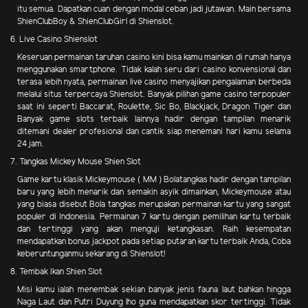
itu semua. Dapatkan cuan dengan modal ceban jadi jutawan. Main bersama
ShienClubBoy & ShienClubGirl di Shienslot.
6. Live Casino Shienslot
Keseruan permainan taruhan casino kini bisa kamu mainkan di rumah hanya
menggunakan smartphone. Tidak kalah seru dari casino konvensional dan
terasa lebih nyata, permainan live casino menyajikan pengalaman berbeda
melalui situs terpercaya Shienslot. Banyak pilihan game casino terpopuler
saat ini seperti Baccarat, Roulette, Sic Bo, Blackjack, Dragon Tiger dan
Banyak game slots terbaik lainnya hadir dengan tampilan menarik
ditemani dealer profesional dan cantik siap menemani hari kamu selama
24 jam.
7. Tangkas Mickey Mouse Shien Slot
Game kartu klasik Mickeymouse ( MM ) Bolatangkas hadir dengan tampilan
baru yang lebih menarik dan semakin asyik dimainkan, Mickeymouse atau
yang biasa disebut Bola tangkas merupakan permainan kartu yang sangat
populer di Indonesia. Permainan 7 kartu dengan pemilihan kartu terbaik
dan tertinggi yang akan menguji ketangkasan. Raih kesempatan
mendapatkan bonus jackpot pada setiap putaran kartu terbaik Anda, Coba
keberuntunganmu sekarang di Shienslot!
8. Tembak Ikan Shien Slot
Misi kamu ialah menembak sekian banyak jenis fauna laut bahkan hingga
Naga Laut dan Putri Duyung lho guna mendapatkan skor tertinggi. Tidak