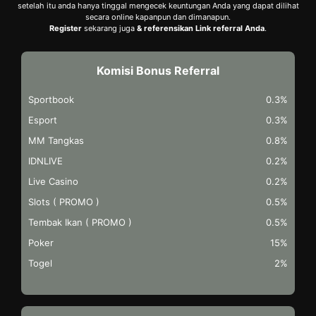
setelah itu anda hanya tinggal mengecek keuntungan Anda yang dapat dilihat
secara online kapanpun dan dimanapun.
Register
sekarang juga
& referensikan Link referral Anda
.
Komisi Bonus Referral
Sportbook
0.3%
Esport
0.3%
MM Tangkas
0.8%
IDNLIVE
0.2%
Live Casino
0.2%
Slots ( PROMO )
0.5%
Tembak Ikan ( PROMO )
0.5%
Poker
15%
Togel
2%