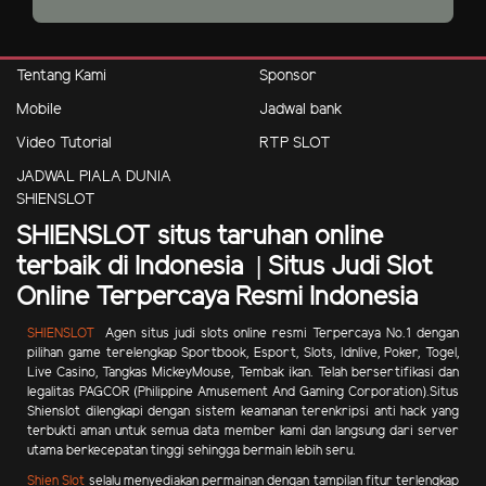
Tentang Kami
Sponsor
Mobile
Jadwal bank
Video Tutorial
RTP SLOT
JADWAL PIALA DUNIA
SHIENSLOT
SHIENSLOT situs taruhan online
terbaik di Indonesia | Situs Judi Slot
Online Terpercaya Resmi Indonesia
SHIENSLOT
Agen situs judi slots online resmi Terpercaya No.1 dengan
pilihan game terelengkap Sportbook, Esport, Slots, Idnlive, Poker, Togel,
Live Casino, Tangkas MickeyMouse, Tembak ikan.
Telah bersertifikasi dan
legalitas PAGCOR (Philippine Amusement And Gaming Corporation).Situs
Shienslot dilengkapi dengan sistem keamanan terenkripsi anti hack yang
terbukti aman untuk semua data member kami dan langsung dari server
utama berkecepatan tinggi sehingga bermain lebih seru.
Shien Slot
selalu menyediakan permainan dengan tampilan fitur terlengkap