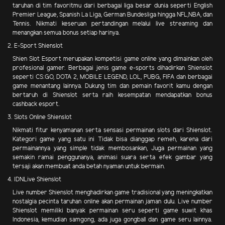
taruhan di tim favoritmu dari berbagai liga besar dunia seperti English
Premier League, Spanish La Liga, German Bundesliga hingga NFL,NBA, dan
Tennis. Nikmati keseruan pertandingan melalui live streaming dan
menangkan semua bonus setiap harinya.
2. E-Sport Shienslot
Shien Slot Esport merupakan kompetisi game online yang dimainkan oleh
profesional gamer. Berbagai jenis game e-sports dihadirkan Shienslot
seperti CS:GO, DOTA 2, MOBILE LEGEND, LOL, PUBG, FIFA dan berbagai
game menantang lainnya. Dukung tim dan pemain favorit kamu dengan
bertaruh di Shienslot serta raih kesempatan mendapatkan bonus
cashback esport.
3. Slots Online Shienslot
Nikmati fitur kenyamanan serta sensasi permainan slots dari Shienslot.
Kategori game yang satu ini Tidak bisa dianggap remeh, karena dari
permainannya yang simple tidak membosankan, Juga permainan yang
semakin ramai penggunanya, animasi suara serta efek gambar yang
tersaji akan membuat anda betah nyaman untuk bermain.
4. IDNLive Shienslot
Live number Shienslot menghadirkan game tradisional yang meningkatkan
nostalgia pecinta taruhan online akan permainan jaman dulu. Live number
Shienslot memiliki banyak permainan seru seperti game suwit khas
Indonesia, kemudian samgong, ada juga gongball dan game seru lainnya.