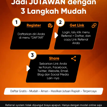
Referral system tidak dipungut biaya apapun. Hanya dengan modal online saja